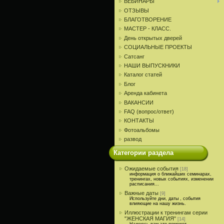
ВЕБИНАРЫ
ОТЗЫВЫ
БЛАГОТВОРЕНИЕ
МАСТЕР - КЛАСС.
День открытых дверей
СОЦИАЛЬНЫЕ ПРОЕКТЫ
Сатсанг
НАШИ ВЫПУСКНИКИ
Каталог статей
Блог
Аренда кабинета
ВАКАНСИИ
FAQ (вопрос/ответ)
КОНТАКТЫ
Фотоальбомы
развод
Категории раздела
Ожидаемые события
[18]
информация о ближайших семинарах,
тренингах, новых событиях, изменении
расписания...
Важные даты
[9]
Используйте дни, даты , события
влияющие на нашу жизнь.
Иллюстрации к тренингам серии
"ЖЕНСКАЯ МАГИЯ"
[14]
Надеюсь вам это поможет